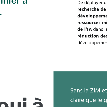
inier à
De déployer d
recherche de
.
développeme
ressources m
de l’IA
dans le
réduction de
développement
Sans la ZIM e
oui à
claire que le