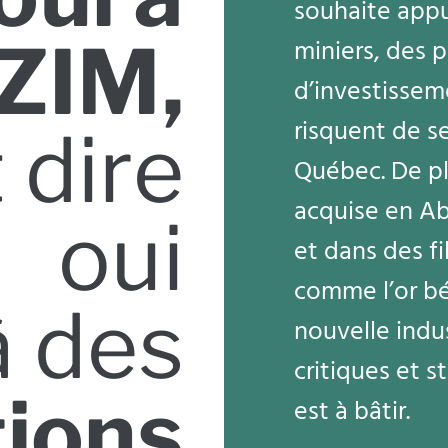
souhaite appu
 ZIM,
miniers, des 
d’investissem
risquent de se
 dire
Québec. De plu
acquise en A
oui
et dans des fi
comme l’or bé
à des
nouvelle indu
critiques et s
tions
est à bâtir.