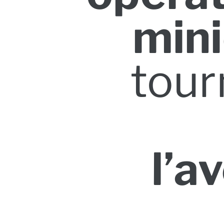
min
tour
l’a