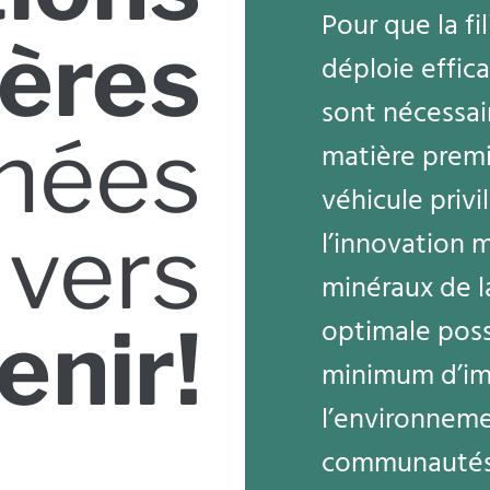
Pour que la fi
ières
déploie effic
sont nécessair
nées
matière premi
véhicule priv
vers
l’innovation m
minéraux de l
venir!
optimale poss
minimum d’im
l’environneme
communautés