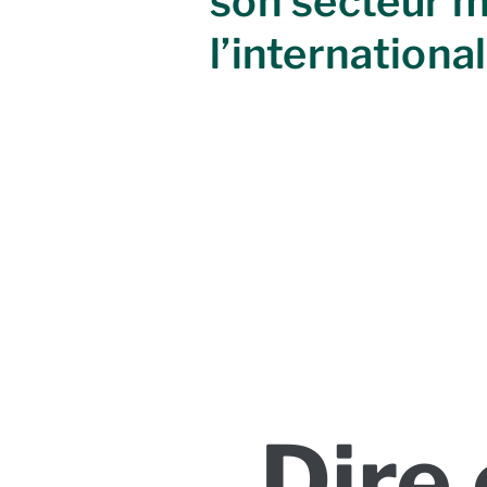
son secteur m
l’international
Dire 