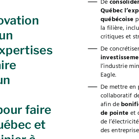
De
consolide
Québec l’exp
ovation
québécoise
p
la filière, inc
 un
critiques et s
expertises
De concrétise
investisseme
aire
l’industrie m
Eagle.
un
De mettre en 
collaboratif 
afin de
bonifi
pour faire
de pointe
et 
de l’électrici
uébec et
des entreprise