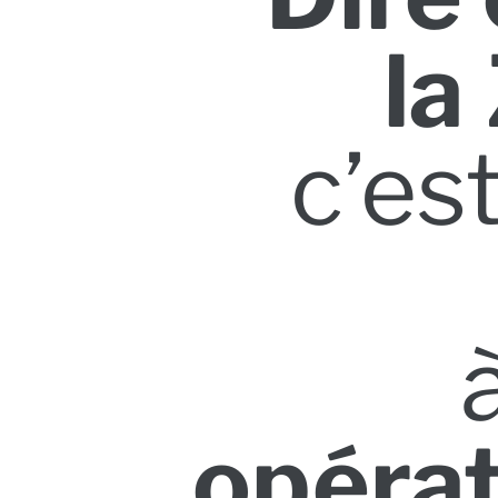
la
c’est
opéra